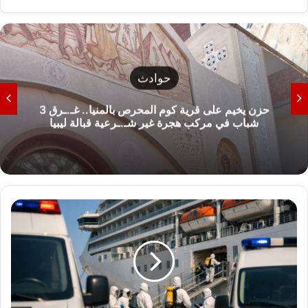
حوادث
حزن يخيم على قرية كوم المحرص بالمنيا.. غـ.ـرق 3
شباب في مركب هجرة غير شـ.ـرعية قبالة ليبيا
ك
ل
م
ا
ت
ر
ي
د