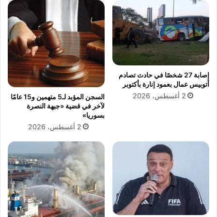
ي
ل
ظ
إ
ه
ي
ر
ر
ع
ا
ل
د
ى
ا
إصابة 27 شخصًا في حادث تصادم
م
ت
أتوبيس عمال بعمود إنارة بأكتوبر
ت
"
2 أغسطس، 2026
السجن المؤبد لـ5 متهمين و15 عامًا
ن
ب
لآخر في قضية «جبهة النصرة
س
ر
بسوريا»
ف
ش
2 أغسطس، 2026
ي
ا
ن
م
ة
ة
س
"
ي
ل
ا
ـ
ح
2
ي
0
ة
0