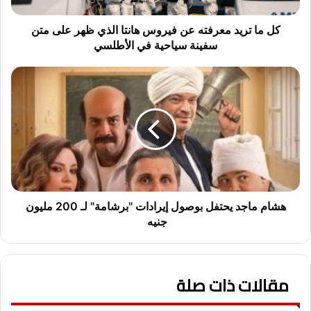
م
ع
كل ما تريد معرفته عن فيروس هانتا الذي ظهر على متن
ر
سفينة سياحية في الأطلسي
ف
ت
ه
ه
ش
ع
ا
ن
م
ف
م
ي
ا
ر
ج
و
د
س
ي
ه
ح
هشام ماجد يحتفل بوصول إيرادات "برشامة" لـ 200 مليون
ا
ت
جنيه
ن
ف
ت
ل
ا
ب
ا
مقالات ذات صلة
و
ل
ص
ذ
و