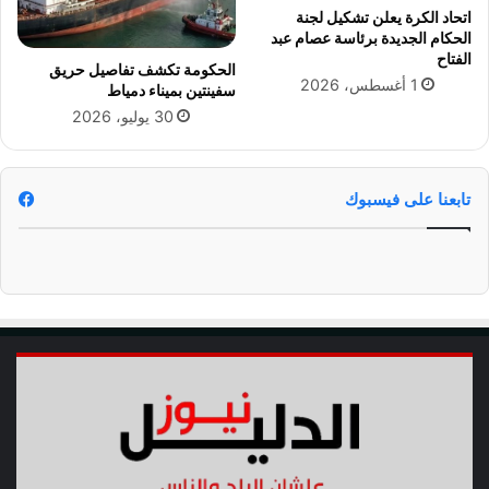
ف
م
اتحاد الكرة يعلن تشكيل لجنة
ي
ل
الحكام الجديدة برئاسة عصام عبد
ا
ي
الفتاح
الحكومة تكشف تفاصيل حريق
ل
و
1 أغسطس، 2026
سفينتين بميناء دمياط
أ
ن
30 يوليو، 2026
ط
ج
ل
ن
س
ي
ي
ه
تابعنا على فيسبوك