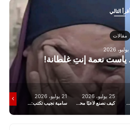
قرأ التالي
مقالات
 ياست نعمة إنتِ غلطانة!
25 يوليو، 2026
21 يوليو، 2026
19 يوليو، 2026
المصريون والعروبة.. (حين لا تكفي الجينات للإجابة)
كيف نصنع لاعبًا محترفًا؟
سامية نجيب تكتب: رياضة أم ساحة للكراهية؟ حين يتحول التشجيع إلى تمييز ديني وإهانة للإنسان