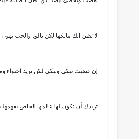
تغضب وتخطئ أيضاً لكن تظل الطفله لاباه
لا تظن انك مالكها لكن بالود والحب يهون 
إن غضبت تبكي وتبكي لكن تريد احتواء وم
تريدك أن تكون لها عالمها الخاص يفهمها بغ