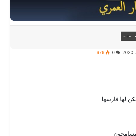
طباعة
676
0
ن لها فارسها
ء مسامحون