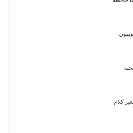
ا حافظه
ويهون
حبه
ير كلام