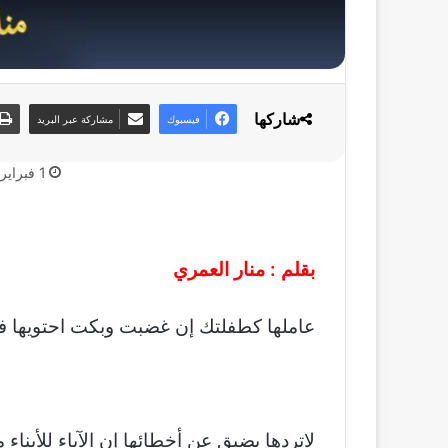
شاركها
فيسبوك
مشاركة عبر البريد
1 فبراير، 2020
بقلم : منار العمري
عاملها كطفلتك إن غضبت وبكت احتويها فك
لاتردها بضيق عن أخطائها إن الآباء للأبنا