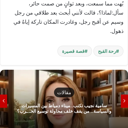
بُهت مما سمعت، وبعد ثوانٍ من صمت حائر،
سأل:لماذا؟، قالت لأنني أبحث بعد طلاقي من رجل
وسيم عن أقبح رجل، وغادرت المكان تاركة إياهُ في
ذهول.
رحة القبح
قصة قصيرة
مقالات
سامية نجيب تكتب..ميناء دمياط بين المسيرات
والسياسة.. من يقف خلف محاولة توسيع الحـ.ـرب؟