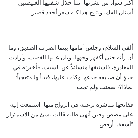
أكثر سواد من بشرتها، تنتأ خلال شفتيها الغليظتين
أسنان الفك، ويتوج هذا كله شعر أجعد قصير.
ألقى السلام، وجلس أمامها بينما انصرف الصديق، وما
أن رأته حتى أكفهر وجهها، وبان عليها الغضب، وأرادت
المغادرة، فاستبقها متسائلاً عن السبب، فأخبرته في
حدةٍ أن صديقه خدعها وكذب عليها، فسألها متعجباً:
لماذا؟، صمتت ولم تجب
ففاتحها مباشرة برغبته في الزواج منها، استمعت إليه
على مضض وحين أنهى طلبه قالت بشئ من الاشمئزاز:
“آسفة.. أرفض