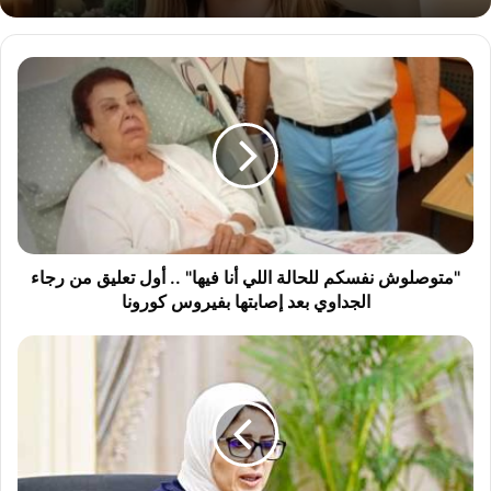
"
م
ت
و
ص
ل
و
ش
ن
ف
"متوصلوش نفسكم للحالة اللي أنا فيها" .. أول تعليق من رجاء
س
الجداوي بعد إصابتها بفيروس كورونا
ك
م
أ
ل
و
ل
ل
ح
ت
ا
ع
ل
ل
ة
ي