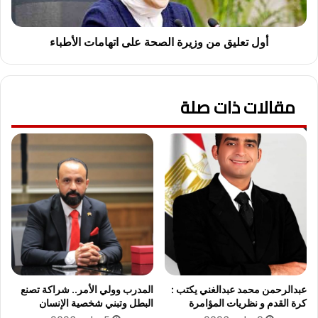
ا
ق
ل
م
ل
ن
أول تعليق من وزيرة الصحة على اتهامات الأطباء
ي
و
أ
ز
ن
ي
ا
مقالات ذات صلة
ر
ف
ة
ي
ا
ه
ل
ا
ص
"
ح
.
ة
.
ع
أ
ل
و
ى
ل
ا
ت
ت
ع
ه
عبدالرحمن محمد عبدالغني يكتب :
المدرب وولي الأمر.. شراكة تصنع
ل
ا
كرة القدم و نظريات المؤامرة
البطل وتبني شخصية الإنسان
ي
م