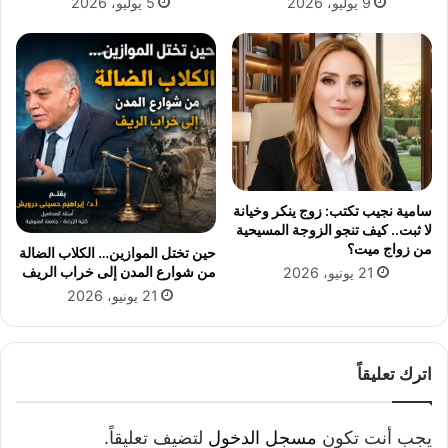
9 يوليو، 2026
5 يوليو، 2026
ق
ا
م
ت
ن
ا
ر
ل
ج
أ
ا
ط
ء
ب
ا
ا
ل
ء
ج
سامية نجيب تكتب: زوج ينكر وخيانة
د
لا ثبت.. كيف تنجو الزوجة المسيحية
ا
من زواج ميت؟
حين تختل الموازين… الكلاب الضالة
و
من شوارع المدن إلى خراب الريف
21 يونيو، 2026
ي
21 يونيو، 2026
ب
ع
د
إ
اترك تعليقاً
ص
ا
ب
يجب أنت تكون
مسجل الدخول
لتضيف تعليقاً.
ت