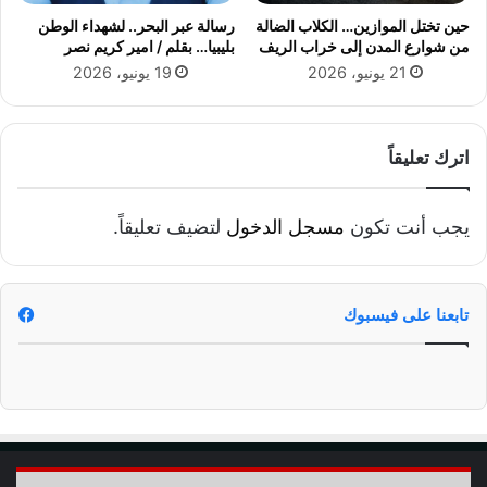
م
حين تختل الموازين… الكلاب الضالة
رسالة عبر البحر.. لشهداء الوطن
خ
من شوارع المدن إلى خراب الريف
بليبيا… بقلم / امير كريم نصر
د
21 يونيو، 2026
19 يونيو، 2026
ر
ة
ب
ا
اترك تعليقاً
ل
ش
ر
يجب أنت تكون
مسجل الدخول
لتضيف تعليقاً.
ق
ي
ة
تابعنا على فيسبوك