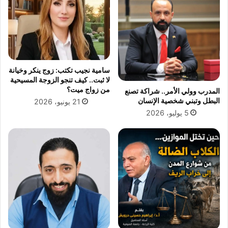
ت
ش
ك
ي
ل
ع
سامية نجيب تكتب: زوج ينكر وخيانة
ص
لا ثبت.. كيف تنجو الزوجة المسيحية
ا
من زواج ميت؟
المدرب وولي الأمر.. شراكة تصنع
ب
البطل وتبني شخصية الإنسان
21 يونيو، 2026
ى
5 يوليو، 2026
ل
ح
ي
ا
ز
ت
ه
م
و
ا
د