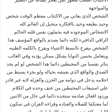
والمواجهة
الشخص الذي يعاني من الاكتئاب معظم الوقت شخص
وحيد بطبعه وحيد باافكاره متخيل إن العالم كله
الاشخاص الموجوده فيه يحملون نفس قلبه الحالم
الراقي الدافيء لكنه دائما يصدم بالواقع المؤسف هذا
الشخص بيفرح باابسط الاشياء ويفرح بالكلمه الطيبه
ويتعامل بحسن النوايا بشكل ممكن يؤذيه وفي الغالب
يتاثر نفسيا من المحيطين دائما هذا الشخص لو لم يجد
الصدق والواقع الذي يعيشه بخياله ولو بجزء بسيط من
احلامه يدخل في دوامه من الحزن والعزله لانه غير قادر
علي استيعاب المحيطين من عنف وحده في الكلام
وردود افعال صادمه ستجده دائما في حال من الاثنين
اما معتكفا للصلاه والعباده وقراءه القران في سكون
الليل وبكاء شديد بين يدي الله اما بائس يائس من