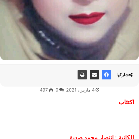
شاركها
4 مارس، 2021
0
497
اكتئاب
للكاتبة : انتصار محمد صديق