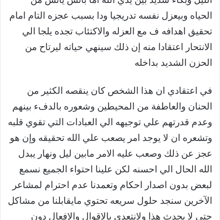
الحياه وبيعزل نفسه تدريجيا ودا بسبب عجزه التام امام
تحقيق اهدافه ف مع العزله والاكتئاب تجده يلجا الي
الانتحار اعتقادا منه إن ذلك سينهي حياته ليرتاح من
الحزن الشديد بداخله
في اعتقادي ان هذا الشخص كان ينقصه الكثير من
الحنان والعاطفة من المحيطين وشعوره بالدفء بينهم
وعدم قدرتهم علي توجيهه الي العبادات التي تقوي قلبه
وتشعره ان لا يوجد امر يصعب علي الله تحقيقه وإن هو
عجز عن ذلك وصعب عليه الامر مابين ليل ونهار يبدل
الله الحال الي احسنه لكن علينا احتواء الجميع نسمع
لبعض بدون اصدار احكام وتعمدنا عدم احترام لمشاعر
الآخرين سنجد حلول سريعه تحتوي مايقابلنا من مشاكل
حتي لا يحدث هذا ولانتعدي بالاقوال والافعال دون