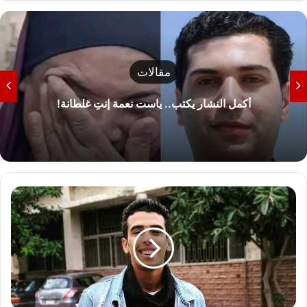
مقالات
أكمل النشار يكتب.. ياست نعمة إنتِ غلطانة!
أ
ل
ف
م
ب
ر
و
ك