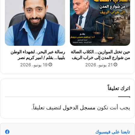
ن
ا
ل
ك
ب
ي
ر
س
حين تختل الموازين… الكلاب الضالة
رسالة عبر البحر.. لشهداء الوطن
م
من شوارع المدن إلى خراب الريف
بليبيا… بقلم / امير كريم نصر
ي
21 يونيو، 2026
19 يونيو، 2026
ر
غ
ا
ن
اترك تعليقاً
م
يجب أنت تكون
مسجل الدخول
لتضيف تعليقاً.
تابعنا على فيسبوك