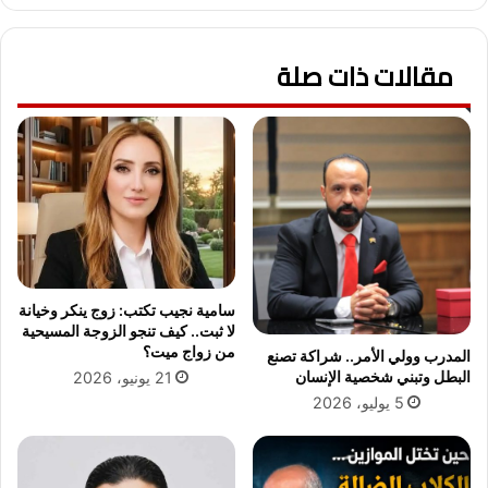
ف
ر
ل
ة
مقالات ذات صلة
س
ا
ط
ل
ی
د
ن
ل
ب
ي
ا
ل
س
ن
ل
ي
و
و
ب
ز
ھ
ي
سامية نجيب تكتب: زوج ينكر وخيانة
ا
ن
لا ثبت.. كيف تنجو الزوجة المسيحية
ا
ع
من زواج ميت؟
المدرب وولي الأمر.. شراكة تصنع
ل
ى
البطل وتبني شخصية الإنسان
21 يونيو، 2026
خ
ا
5 يوليو، 2026
ا
ل
ص
ف
ن
ا