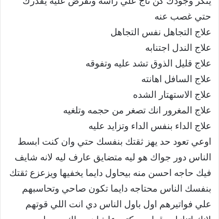
ينكر وجودك كن تاج علي راسه وتفرض عليه يقدرك
حتي غصب عنه
علاج التجاهل نفس التجاهل
علاج الندل اجتنابه
علاج قليل الذوق تشد عليه وتفوقه
علاج السافل اهانته
علاج الاستهتار الشده
علاج المغرور انك تصغر من حجمه وتلغيه
علاج الداء بنفس الداء وتزايد عليه
اوعي تعود حد يهز ثقتك بنفسك حتي وان كنت ابسط
الناس دور جواك هو ليه متضايق عارف ليه لانه شايف
فيك حاجه احسن منه بيحاول دايما يخفيها ويزعزع ثقتك
بنفسك الناس محتاجه دايما تكون صاحي وتحاسبهم
علي فواتيرهم اول باول الناس دي انت اللي قوتهم