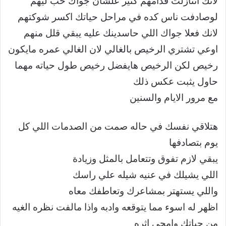
لانك اتنازلت قدامهم كتير علشان جواك حب ليهم
لوصادفت ناس كده في مراحل حياتك اكسر شوكتهم
لانك فعلا جواك اللي حاسدينك عليه يبقي قلل منهم
اوعي تشتري الرخيص بالغالي لان الغالي عمره مايكون
رخيص لكن الرخيص هايفضل رخيص طول حياته مهما
حاول يثبت عكس ذلك
مع مرور الايام والسنين
هتلاقي نفسك في حاله صمت من الصدمات اللي كل
يوم بتصادفها
يبقي لازم تفوق وتتعامل بالمثل وزيادة
اللي يشيلك في عنيه شيله علي راسك
واللي يستهتر بمشاعرك وتعاطفك معاه
اظهر له اسوء مما يتوقعه وادبه واذا مالفت نظره الغيه
من حياتك وامحي اثره