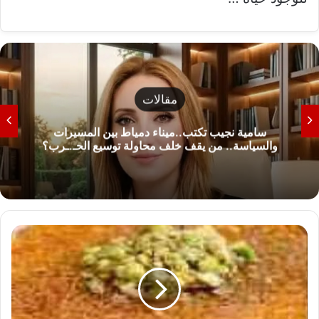
مقالات
سامية نجيب تكتب..ميناء دمياط بين المسيرات
والسياسة.. من يقف خلف محاولة توسيع الحـ.ـرب؟
ط
ر
ي
ق
ة
ع