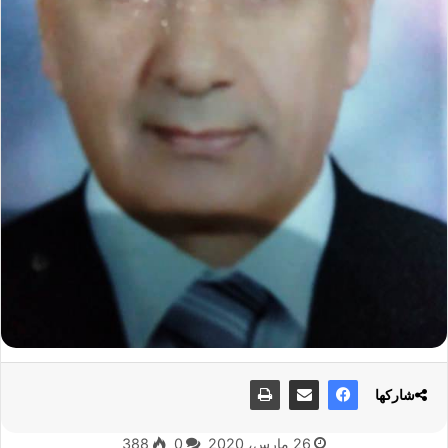
شاركها
26 مارس، 2020
0
388