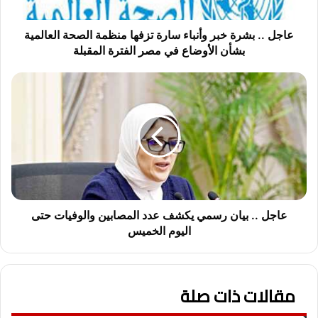
ش
ر
ة
عاجل .. بشرة خبر وأنباء سارة تزفها منظمة الصحة العالمية
خ
بشأن الأوضاع في مصر الفترة المقبلة
ب
ر
ع
و
ا
أ
ج
ن
ل
ب
.
ا
.
ء
ب
س
ي
ا
ا
ر
ن
عاجل .. بيان رسمي يكشف عدد المصابين والوفيات حتى
ة
ر
اليوم الخميس
ت
س
ز
م
ف
ي
ه
مقالات ذات صلة
ي
ا
ك
م