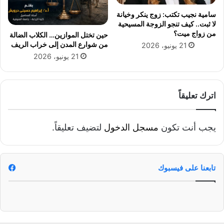
ا
ت
سامية نجيب تكتب: زوج ينكر وخيانة
ل
ى
لا ثبت.. كيف تنجو الزوجة المسيحية
أ
ا
من زواج ميت؟
حين تختل الموازين… الكلاب الضالة
و
ل
من شوارع المدن إلى خراب الريف
21 يونيو، 2026
ض
ي
21 يونيو، 2026
ا
و
ع
م
ف
ا
ي
ل
اترك تعليقاً
م
خ
ص
م
ر
ي
يجب أنت تكون
مسجل الدخول
لتضيف تعليقاً.
ا
س
ل
ف
ت
تابعنا على فيسبوك
ر
ة
ا
ل
م