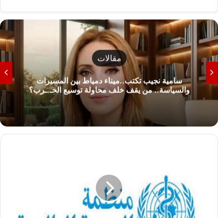
مقالات
أكمل النشار يكتب.. ياست نعمة إنتِ غلطانة!
ع
ا
ج
ل
.
.
ب